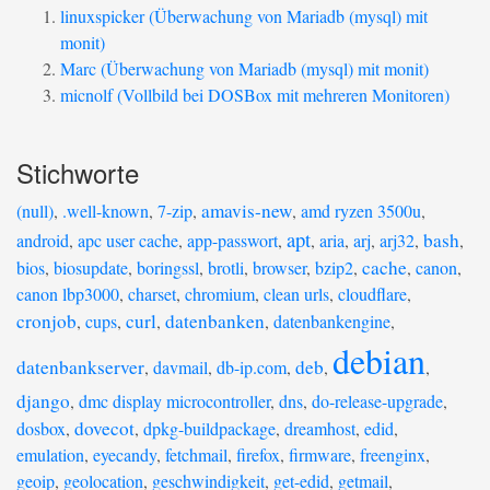
linuxspicker (Überwachung von Mariadb (mysql) mit
monit)
Marc (Überwachung von Mariadb (mysql) mit monit)
micnolf (Vollbild bei DOSBox mit mehreren Monitoren)
Stichworte
amavis-new
(null)
,
.well-known
,
7-zip
,
,
amd ryzen 3500u
,
apt
bash
android
,
apc user cache
,
app-passwort
,
,
aria
,
arj
,
arj32
,
,
cache
bios
,
biosupdate
,
boringssl
,
brotli
,
browser
,
bzip2
,
,
canon
,
canon lbp3000
,
charset
,
chromium
,
clean urls
,
cloudflare
,
cronjob
curl
datenbanken
,
cups
,
,
,
datenbankengine
,
debian
datenbankserver
deb
,
davmail
,
db-ip.com
,
,
,
django
,
dmc display microcontroller
,
dns
,
do-release-upgrade
,
dovecot
dosbox
,
,
dpkg-buildpackage
,
dreamhost
,
edid
,
emulation
,
eyecandy
,
fetchmail
,
firefox
,
firmware
,
freenginx
,
geoip
,
geolocation
,
geschwindigkeit
,
get-edid
,
getmail
,