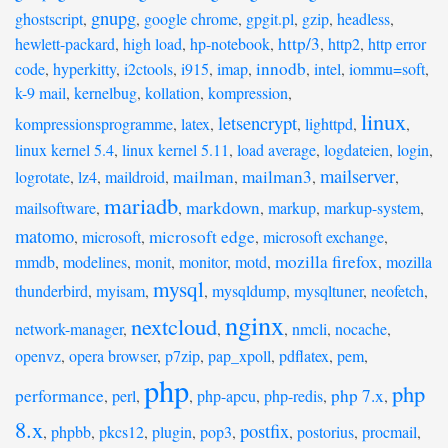
gnupg
ghostscript
,
,
google chrome
,
gpgit.pl
,
gzip
,
headless
,
http/3
hewlett-packard
,
high load
,
hp-notebook
,
,
http2
,
http error
innodb
code
,
hyperkitty
,
i2ctools
,
i915
,
imap
,
,
intel
,
iommu=soft
,
k-9 mail
,
kernelbug
,
kollation
,
kompression
,
linux
letsencrypt
kompressionsprogramme
,
latex
,
,
lighttpd
,
,
linux kernel 5.4
,
linux kernel 5.11
,
load average
,
logdateien
,
login
,
mailserver
mailman
mailman3
logrotate
,
lz4
,
maildroid
,
,
,
,
mariadb
markdown
mailsoftware
,
,
,
markup
,
markup-system
,
matomo
microsoft edge
,
microsoft
,
,
microsoft exchange
,
mozilla firefox
mmdb
,
modelines
,
monit
,
monitor
,
motd
,
,
mozilla
mysql
thunderbird
,
myisam
,
,
mysqldump
,
mysqltuner
,
neofetch
,
nginx
nextcloud
network-manager
,
,
,
nmcli
,
nocache
,
openvz
,
opera browser
,
p7zip
,
pap_xpoll
,
pdflatex
,
pem
,
php
php
performance
php 7.x
,
perl
,
,
php-apcu
,
php-redis
,
,
8.x
postfix
,
phpbb
,
pkcs12
,
plugin
,
pop3
,
,
postorius
,
procmail
,