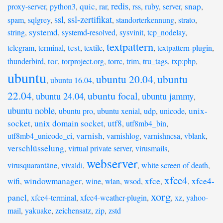
redis
quic
snap
proxy-server
,
python3
,
,
rar
,
,
rss
,
ruby
,
server
,
,
ssl
ssl-zertifikat
spam
,
sqlgrey
,
,
,
standorterkennung
,
strato
,
systemd
string
,
,
systemd-resolved
,
sysvinit
,
tcp_nodelay
,
textpattern
test
telegram
,
terminal
,
,
textile
,
,
textpattern-plugin
,
tor
thunderbird
,
,
torproject.org
,
torrc
,
trim
,
tru_tags
,
txp:php
,
ubuntu
ubuntu 20.04
ubuntu
,
ubuntu 16.04
,
,
22.04
ubuntu focal
ubuntu 24.04
ubuntu jammy
,
,
,
,
ubuntu noble
unix-
,
ubuntu pro
,
ubuntu xenial
,
udp
,
unicode
,
socket
unix domain socket
utf8
,
,
,
utf8mb4_bin
,
varnish
utf8mb4_unicode_ci
,
,
varnishlog
,
varnishncsa
,
vblank
,
verschlüsselung
,
virtual private server
,
virusmails
,
webserver
virusquarantäne
,
vivaldi
,
,
white screen of death
,
xfce4
windowmanager
xfce
xfce4-
wifi
,
,
wine
,
wlan
,
wsod
,
,
,
xorg
panel
,
xfce4-terminal
,
xfce4-weather-plugin
,
,
xz
,
yahoo-
mail
,
yakuake
,
zeichensatz
,
zip
,
zstd