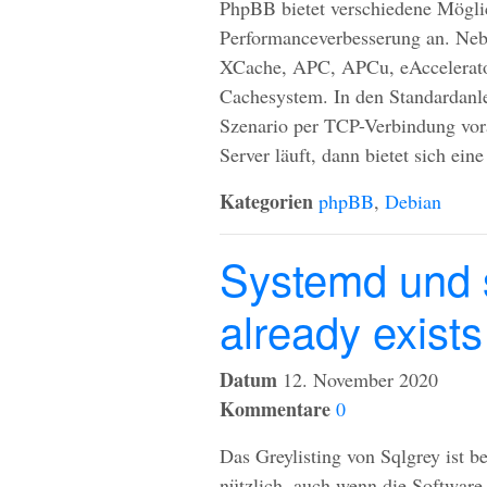
PhpBB bietet verschiedene Mögli
Performanceverbesserung an. Neb
XCache,
APC
,
APC
u, eAccelera
Cachesystem. In den Standardanle
Szenario per
TCP
-Verbindung vor
Server läuft, dann bietet sich ei
Kategorien
phpBB
,
Debian
Systemd und s
already exists
Datum
12. November 2020
Kommentare
0
Das Greylisting von Sqlgrey ist 
nützlich, auch wenn die Software e