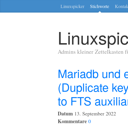
Linuxspicker
Stichworte
Kontak
Linuxspi
Admins kleiner Zettelkasten 
Mariadb und e
(Duplicate ke
to FTS auxilia
Datum
13. September 2022
Kommentare
0