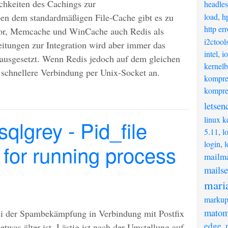
chkeiten des Cachings zur
headles
en dem standardmäßigen File-Cache gibt es zu
load
,
h
http er
tor, Memcache und WinCache auch Redis als
i2ctool
itungen zur Integration wird aber immer das
intel
,
i
ausgesetzt. Wenn Redis jedoch auf dem gleichen
kernel
ne schnellere Verbindung per Unix-Socket an.
kompre
kompre
letsen
linux k
qlgrey - Pid_file
5.11
,
l
login
,
l
 for running process
mailm
mailse
mari
marku
mato
bei der Spambekämpfung in Verbindung mit Postfix
edge
,
twas älter ist. Lästig ist nach der Umstellung auf