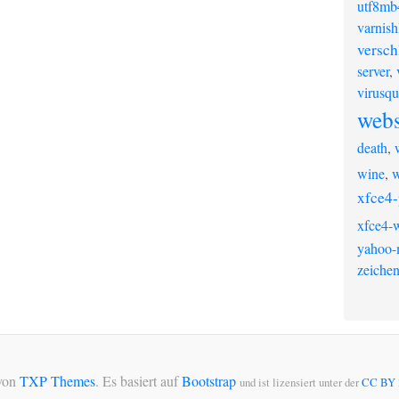
utf8mb
varnish
versch
server
,
virusqu
webs
death
,
wine
,
w
xfce4-
xfce4-w
yahoo-
zeichen
von
TXP Themes
. Es basiert auf
Bootstrap
und ist lizensiert unter der
CC BY 