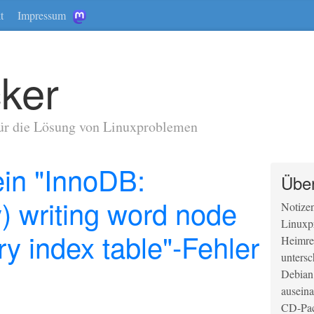
t
Impressum
cker
für die Lösung von Linuxproblemen
in "InnoDB:
Übe
y) writing word node
Notize
Linuxp
ry index table"-Fehler
Heimrec
untersc
Debian
auseina
CD-Pa