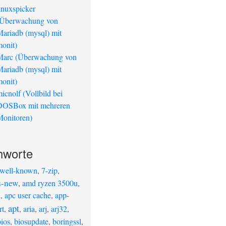
inuxspicker
(Überwachung von
ariadb (mysql) mit
onit)
Marc (Überwachung von
ariadb (mysql) mit
onit)
icnolf (Vollbild bei
DOSBox mit mehreren
onitoren)
hworte
.well-known
,
7-zip
,
s-new
,
amd ryzen 3500u
,
d
,
apc user cache
,
app-
apt
rt
,
,
aria
,
arj
,
arj32
,
bios
,
biosupdate
,
boringssl
,