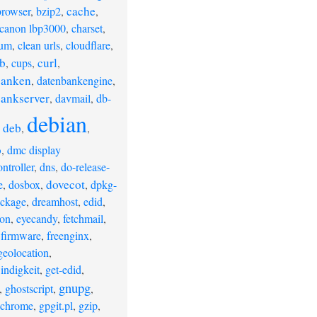
cache
browser
,
bzip2
,
,
canon lbp3000
,
charset
,
ium
,
clean urls
,
cloudflare
,
b
curl
,
cups
,
,
banken
,
datenbankengine
,
ankserver
,
davmail
,
db-
debian
deb
,
,
,
o
,
dmc display
ntroller
,
dns
,
do-release-
dovecot
e
,
dosbox
,
,
dpkg-
ackage
,
dreamhost
,
edid
,
ion
,
eyecandy
,
fetchmail
,
,
firmware
,
freenginx
,
geolocation
,
indigkeit
,
get-edid
,
gnupg
,
ghostscript
,
,
 chrome
,
gpgit.pl
,
gzip
,