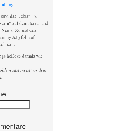
ndlung
.
 sind das Debian 12
orm“ auf dem Server und
 Xenial Xerus/Focal
ammy Jellyfish auf
echnern.
ngs heißt es damals wie
blem sitzt meist vor dem
r.
he
mentare