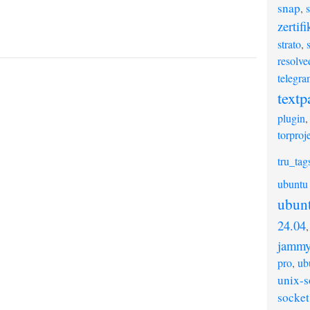
snap
,
zertifi
strato
,
resolve
telegra
textp
plugin
torproj
tru_tag
ubuntu
ubun
24.04
jamm
pro
,
ub
unix-s
socket