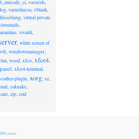
varnish
4_unicode_ci
,
,
log
,
varnishncsa
,
vblank
,
lüsselung
,
virtual private
virusmails
,
arantäne
,
vivaldi
,
erver
,
white screen of
windowmanager
wifi
,
,
xfce4
xfce
lan
,
wsod
,
,
,
panel
,
xfce4-terminal
,
xorg
eather-plugin
,
,
xz
,
mail
,
yakuake
,
satz
,
zip
,
zstd
3.0
Lizenz