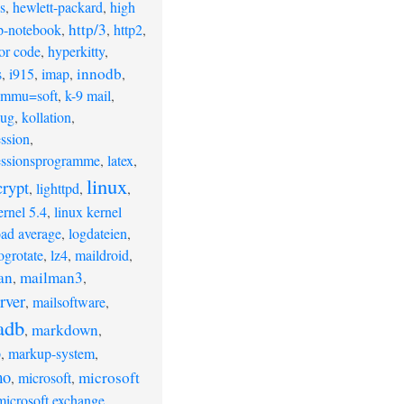
s
,
hewlett-packard
,
high
http/3
p-notebook
,
,
http2
,
ror code
,
hyperkitty
,
innodb
s
,
i915
,
imap
,
,
ommu=soft
,
k-9 mail
,
bug
,
kollation
,
ssion
,
ssionsprogramme
,
latex
,
linux
crypt
,
lighttpd
,
,
ernel 5.4
,
linux kernel
oad average
,
logdateien
,
ogrotate
,
lz4
,
maildroid
,
an
mailman3
,
,
rver
,
mailsoftware
,
adb
markdown
,
,
p
,
markup-system
,
mo
microsoft
,
microsoft
,
microsoft exchange
,