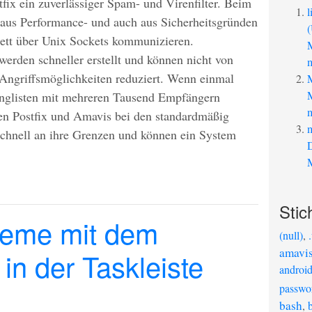
fix ein zuverlässiger Spam- und Virenfilter. Beim
l
 aus Performance- und auch aus Sicherheitsgründen
lett über Unix Sockets kommunizieren.
M
erden schneller erstellt und können nicht von
m
 Angriffsmöglichkeiten reduziert. Wenn einmal
M
inglisten mit mehreren Tausend Empfängern
m
n Postfix und Amavis bei den standardmäßig
m
chnell an ihre Grenzen und können ein System
M
Stic
leme mit dem
(null)
,
amavi
n der Taskleiste
androi
passwo
bash
,