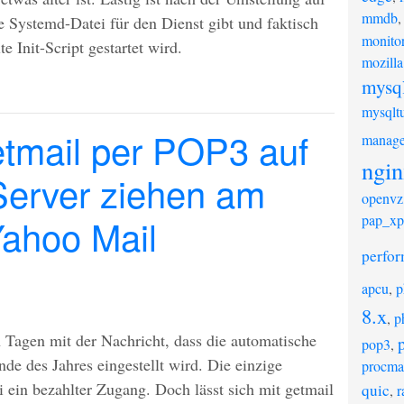
mmdb
e Systemd-Datei für den Dienst gibt und faktisch
monito
e Init-Script gestartet wird.
mozilla
mysq
mysqlt
etmail per POP3 auf
manage
ngin
Server ziehen am
openvz
Yahoo Mail
pap_xp
perfo
apcu
,
p
8.x
,
p
 Tagen mit der Nachricht, dass die automatische
p
pop3
,
e des Jahres eingestellt wird. Die einzige
procma
ei ein bezahlter Zugang. Doch lässt sich mit getmail
quic
,
r