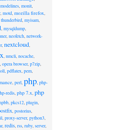
,
modelines
,
monit
,
mozilla firefox
r
,
motd
,
,
 thunderbird
,
myisam
,
l
,
mysqldump
,
uner
,
neofetch
,
network-
nextcloud
r
,
,
x
,
nmcli
,
nocache
,
,
opera browser
,
p7zip
,
oll
,
pdflatex
,
pem
,
php
rmance
,
perl
,
,
php-
php
php 7.x
hp-redis
,
,
hpbb
,
pkcs12
,
plugin
,
ostfix
,
postorius
,
il
,
proxy-server
,
python3
,
redis
ar
,
,
rss
,
ruby
,
server
,