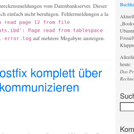
Buchha
hreckensmeldungen vom Datenbankserver. Dieser
ich einfach nicht beruhigen. Fehlermeldungen a la
Aktuell
o read page 12 from file
„Bookw
ats.ibd': Page read from tablespace
Ubuntu
auf mehrere Megabyte ansteigen.
Fossa/J
l-error.log
Klappr
Allerdi
heute:
stfix komplett über
Das Pro
Rechne
 kommunizieren
Suc
Kom