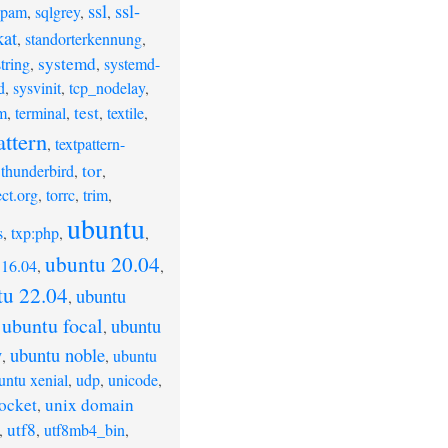
ssl
ssl-
spam
,
sqlgrey
,
,
kat
,
standorterkennung
,
systemd
string
,
,
systemd-
d
,
sysvinit
,
tcp_nodelay
,
test
m
,
terminal
,
,
textile
,
attern
,
textpattern-
tor
,
thunderbird
,
,
ect.org
,
torrc
,
trim
,
ubuntu
s
,
txp:php
,
,
ubuntu 20.04
 16.04
,
,
tu 22.04
ubuntu
,
ubuntu focal
ubuntu
,
,
y
ubuntu noble
,
,
ubuntu
untu xenial
,
udp
,
unicode
,
ocket
unix domain
,
utf8
,
,
utf8mb4_bin
,