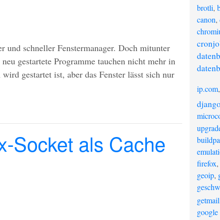
brotli
,
canon
,
chrom
cronjo
er und schneller Fenstermanager. Doch mitunter
daten
d neu gestartete Programme tauchen nicht mehr in
datenb
ird gestartet ist, aber das Fenster lässt sich nur
ip.com
djang
microco
upgrad
x-Socket als Cache
buildp
emulat
firefox
geoip
,
geschw
getmail
google