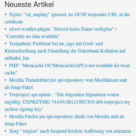
Neueste Artikel
•
Nginx: "ssl_stapling" ignored, no OCSP responder URL in the
certificate
•
xfce4-weather-plugin: "Derzeit keine Daten verfügbar" /
"Currently no data available"
•
Textpattern: Probleme bei tru_tags mit Groß- und
Kleinschreibung nach Umstellung der Datenbank-Kollation auf
utf8mb4_bin
•
PHP: "Memcache OC\Memcache\APCu not available for local
cache"
•
Mozilla Thunderbird per apt-repository vom Mozillateam statt
als Snap-Paket
•
Torproject: apt update - "Die folgenden Signaturen waren
ungültig: EXPKEYSIG 74A941BA219EC810 deb.torproject.org
archive signing key"
•
Mozilla Firefox per apt-repository direkt von Mozilla statt als
Snap-Paket
•
Xorg "vergisst" nach Suspend höchste Auflösung von externem