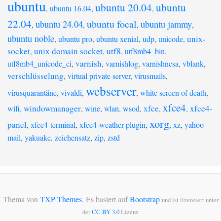
ubuntu
ubuntu 20.04
ubuntu
,
ubuntu 16.04
,
,
22.04
ubuntu focal
ubuntu 24.04
ubuntu jammy
,
,
,
,
ubuntu noble
unix-
,
ubuntu pro
,
ubuntu xenial
,
udp
,
unicode
,
socket
unix domain socket
utf8
,
,
,
utf8mb4_bin
,
varnish
utf8mb4_unicode_ci
,
,
varnishlog
,
varnishncsa
,
vblank
,
verschlüsselung
,
virtual private server
,
virusmails
,
webserver
virusquarantäne
,
vivaldi
,
,
white screen of death
,
xfce4
windowmanager
xfce
xfce4-
wifi
,
,
wine
,
wlan
,
wsod
,
,
,
xorg
panel
,
xfce4-terminal
,
xfce4-weather-plugin
,
,
xz
,
yahoo-
mail
,
yakuake
,
zeichensatz
,
zip
,
zstd
Thema von
TXP Themes
. Es basiert auf
Bootstrap
und ist lizensiert unter
der
CC BY 3.0
Lizenz