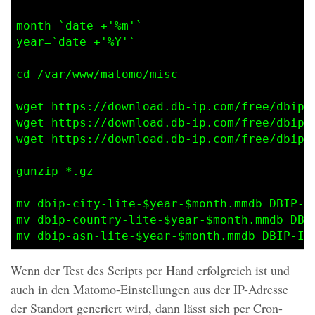
month=`date +'%m'`

year=`date +'%Y'`

cd /var/www/matomo/misc

wget https://download.db-ip.com/free/dbip-c
wget https://download.db-ip.com/free/dbip-c
wget https://download.db-ip.com/free/dbip-a
gunzip *.gz

mv dbip-city-lite-$year-$month.mmdb DBIP-Ci
mv dbip-country-lite-$year-$month.mmdb DBIP
mv dbip-asn-lite-$year-$month.mmdb DBIP-IS
Wenn der Test des Scripts per Hand erfolgreich ist und
auch in den Matomo-Einstellungen aus der IP-Adresse
der Standort generiert wird, dann lässt sich per Cron-