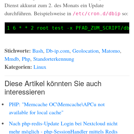
Dienst akkurat zum 2. des Monats ein Update
durchführen. Beispielsweise in
so:
/etc/cron.d/dbip
1 6 * * 2 root test -x PFAD_ZUM_SCRIPT/dbi
Stichworte:
Bash
,
Db-ip.com
,
Geolocation
,
Matomo
,
Mmdb
,
Php
,
Standorterkennung
Kategorien:
Linux
Diese Artikel könnten Sie auch
interessieren
PHP: "Memcache OC\Memcache\APCu not
available for local cache"
Nach php-redis-Update Login bei Nextcloud nicht
mehr möglich - php-SessionHandler mittels Redis