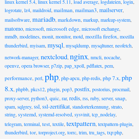
linux kernel 5.4
,
linux kernel 5.11
,
load average
,
logdateien
,
login
,
mailserver
mailman
mailman3
logrotate
,
lz4
,
maildroid
,
,
,
,
mariadb
markdown
mailsoftware
,
,
,
markup
,
markup-system
,
matomo
microsoft edge
,
microsoft
,
,
microsoft exchange
,
mozilla firefox
mmdb
,
modelines
,
monit
,
monitor
,
motd
,
,
mozilla
mysql
thunderbird
,
myisam
,
,
mysqldump
,
mysqltuner
,
neofetch
,
nginx
nextcloud
network-manager
,
,
,
nmcli
,
nocache
,
openvz
,
opera browser
,
p7zip
,
pap_xpoll
,
pdflatex
,
pem
,
php
php
performance
php 7.x
,
perl
,
,
php-apcu
,
php-redis
,
,
8.x
postfix
,
phpbb
,
pkcs12
,
plugin
,
pop3
,
,
postorius
,
procmail
,
redis
quic
snap
proxy-server
,
python3
,
,
rar
,
,
rss
,
ruby
,
server
,
,
ssl
ssl-zertifikat
spam
,
sqlgrey
,
,
,
standorterkennung
,
strato
,
systemd
string
,
,
systemd-resolved
,
sysvinit
,
tcp_nodelay
,
textpattern
test
telegram
,
terminal
,
,
textile
,
,
textpattern-plugin
,
tor
thunderbird
,
,
torproject.org
,
torrc
,
trim
,
tru_tags
,
txp:php
,