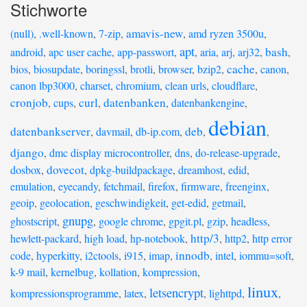
Stichworte
amavis-new
(null)
,
.well-known
,
7-zip
,
,
amd ryzen 3500u
,
apt
bash
android
,
apc user cache
,
app-passwort
,
,
aria
,
arj
,
arj32
,
,
cache
bios
,
biosupdate
,
boringssl
,
brotli
,
browser
,
bzip2
,
,
canon
,
canon lbp3000
,
charset
,
chromium
,
clean urls
,
cloudflare
,
cronjob
curl
datenbanken
,
cups
,
,
,
datenbankengine
,
debian
datenbankserver
deb
,
davmail
,
db-ip.com
,
,
,
django
,
dmc display microcontroller
,
dns
,
do-release-upgrade
,
dovecot
dosbox
,
,
dpkg-buildpackage
,
dreamhost
,
edid
,
emulation
,
eyecandy
,
fetchmail
,
firefox
,
firmware
,
freenginx
,
geoip
,
geolocation
,
geschwindigkeit
,
get-edid
,
getmail
,
gnupg
ghostscript
,
,
google chrome
,
gpgit.pl
,
gzip
,
headless
,
http/3
hewlett-packard
,
high load
,
hp-notebook
,
,
http2
,
http error
innodb
code
,
hyperkitty
,
i2ctools
,
i915
,
imap
,
,
intel
,
iommu=soft
,
k-9 mail
,
kernelbug
,
kollation
,
kompression
,
linux
letsencrypt
kompressionsprogramme
,
latex
,
,
lighttpd
,
,