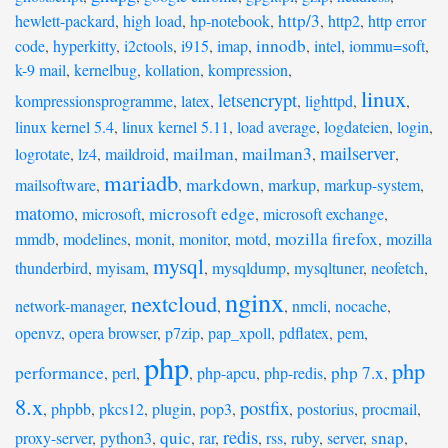
http/3
hewlett-packard
,
high load
,
hp-notebook
,
,
http2
,
http error
innodb
code
,
hyperkitty
,
i2ctools
,
i915
,
imap
,
,
intel
,
iommu=soft
,
k-9 mail
,
kernelbug
,
kollation
,
kompression
,
linux
letsencrypt
kompressionsprogramme
,
latex
,
,
lighttpd
,
,
linux kernel 5.4
,
linux kernel 5.11
,
load average
,
logdateien
,
login
,
mailserver
mailman
mailman3
logrotate
,
lz4
,
maildroid
,
,
,
,
mariadb
markdown
mailsoftware
,
,
,
markup
,
markup-system
,
matomo
microsoft edge
,
microsoft
,
,
microsoft exchange
,
mozilla firefox
mmdb
,
modelines
,
monit
,
monitor
,
motd
,
,
mozilla
mysql
thunderbird
,
myisam
,
,
mysqldump
,
mysqltuner
,
neofetch
,
nginx
nextcloud
network-manager
,
,
,
nmcli
,
nocache
,
openvz
,
opera browser
,
p7zip
,
pap_xpoll
,
pdflatex
,
pem
,
php
php
performance
php 7.x
,
perl
,
,
php-apcu
,
php-redis
,
,
8.x
postfix
,
phpbb
,
pkcs12
,
plugin
,
pop3
,
,
postorius
,
procmail
,
redis
quic
snap
proxy-server
,
python3
,
,
rar
,
,
rss
,
ruby
,
server
,
,