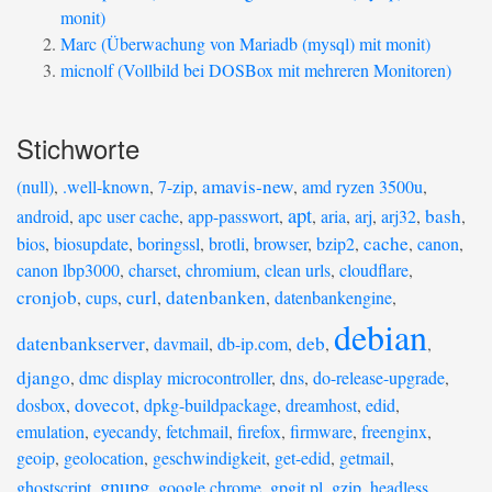
monit)
Marc (Überwachung von Mariadb (mysql) mit monit)
micnolf (Vollbild bei DOSBox mit mehreren Monitoren)
Stichworte
amavis-new
(null)
,
.well-known
,
7-zip
,
,
amd ryzen 3500u
,
apt
bash
android
,
apc user cache
,
app-passwort
,
,
aria
,
arj
,
arj32
,
,
cache
bios
,
biosupdate
,
boringssl
,
brotli
,
browser
,
bzip2
,
,
canon
,
canon lbp3000
,
charset
,
chromium
,
clean urls
,
cloudflare
,
cronjob
curl
datenbanken
,
cups
,
,
,
datenbankengine
,
debian
datenbankserver
deb
,
davmail
,
db-ip.com
,
,
,
django
,
dmc display microcontroller
,
dns
,
do-release-upgrade
,
dovecot
dosbox
,
,
dpkg-buildpackage
,
dreamhost
,
edid
,
emulation
,
eyecandy
,
fetchmail
,
firefox
,
firmware
,
freenginx
,
geoip
,
geolocation
,
geschwindigkeit
,
get-edid
,
getmail
,
gnupg
ghostscript
,
,
google chrome
,
gpgit.pl
,
gzip
,
headless
,