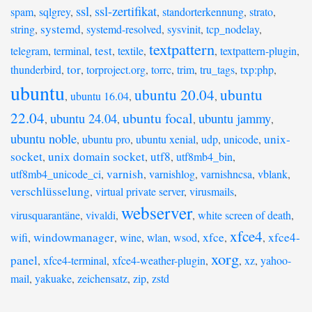
ssl
ssl-zertifikat
spam
,
sqlgrey
,
,
,
standorterkennung
,
strato
,
systemd
string
,
,
systemd-resolved
,
sysvinit
,
tcp_nodelay
,
textpattern
test
telegram
,
terminal
,
,
textile
,
,
textpattern-plugin
,
tor
thunderbird
,
,
torproject.org
,
torrc
,
trim
,
tru_tags
,
txp:php
,
ubuntu
ubuntu 20.04
ubuntu
,
ubuntu 16.04
,
,
22.04
ubuntu focal
ubuntu 24.04
ubuntu jammy
,
,
,
,
ubuntu noble
unix-
,
ubuntu pro
,
ubuntu xenial
,
udp
,
unicode
,
socket
unix domain socket
utf8
,
,
,
utf8mb4_bin
,
varnish
utf8mb4_unicode_ci
,
,
varnishlog
,
varnishncsa
,
vblank
,
verschlüsselung
,
virtual private server
,
virusmails
,
webserver
virusquarantäne
,
vivaldi
,
,
white screen of death
,
xfce4
windowmanager
xfce
xfce4-
wifi
,
,
wine
,
wlan
,
wsod
,
,
,
xorg
panel
,
xfce4-terminal
,
xfce4-weather-plugin
,
,
xz
,
yahoo-
mail
,
yakuake
,
zeichensatz
,
zip
,
zstd