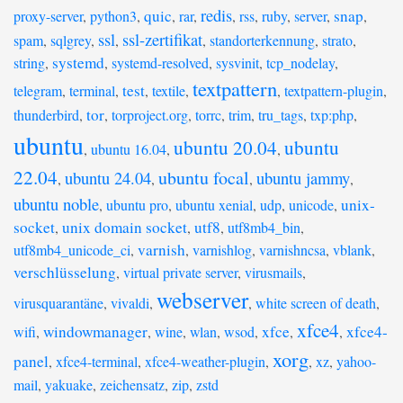
redis
quic
snap
proxy-server
,
python3
,
,
rar
,
,
rss
,
ruby
,
server
,
,
ssl
ssl-zertifikat
spam
,
sqlgrey
,
,
,
standorterkennung
,
strato
,
systemd
string
,
,
systemd-resolved
,
sysvinit
,
tcp_nodelay
,
textpattern
test
telegram
,
terminal
,
,
textile
,
,
textpattern-plugin
,
tor
thunderbird
,
,
torproject.org
,
torrc
,
trim
,
tru_tags
,
txp:php
,
ubuntu
ubuntu 20.04
ubuntu
,
ubuntu 16.04
,
,
22.04
ubuntu focal
ubuntu 24.04
ubuntu jammy
,
,
,
,
ubuntu noble
unix-
,
ubuntu pro
,
ubuntu xenial
,
udp
,
unicode
,
socket
unix domain socket
utf8
,
,
,
utf8mb4_bin
,
varnish
utf8mb4_unicode_ci
,
,
varnishlog
,
varnishncsa
,
vblank
,
verschlüsselung
,
virtual private server
,
virusmails
,
webserver
virusquarantäne
,
vivaldi
,
,
white screen of death
,
xfce4
windowmanager
xfce
xfce4-
wifi
,
,
wine
,
wlan
,
wsod
,
,
,
xorg
panel
,
xfce4-terminal
,
xfce4-weather-plugin
,
,
xz
,
yahoo-
mail
,
yakuake
,
zeichensatz
,
zip
,
zstd