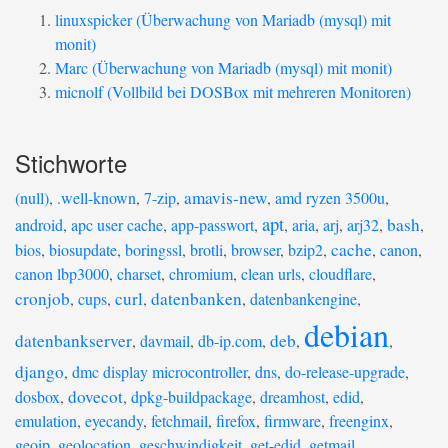
linuxspicker (Überwachung von Mariadb (mysql) mit
monit)
Marc (Überwachung von Mariadb (mysql) mit monit)
micnolf (Vollbild bei DOSBox mit mehreren Monitoren)
Stichworte
amavis-new
(null)
,
.well-known
,
7-zip
,
,
amd ryzen 3500u
,
apt
bash
android
,
apc user cache
,
app-passwort
,
,
aria
,
arj
,
arj32
,
,
cache
bios
,
biosupdate
,
boringssl
,
brotli
,
browser
,
bzip2
,
,
canon
,
canon lbp3000
,
charset
,
chromium
,
clean urls
,
cloudflare
,
cronjob
curl
datenbanken
,
cups
,
,
,
datenbankengine
,
debian
datenbankserver
deb
,
davmail
,
db-ip.com
,
,
,
django
,
dmc display microcontroller
,
dns
,
do-release-upgrade
,
dovecot
dosbox
,
,
dpkg-buildpackage
,
dreamhost
,
edid
,
emulation
,
eyecandy
,
fetchmail
,
firefox
,
firmware
,
freenginx
,
geoip
,
geolocation
,
geschwindigkeit
,
get-edid
,
getmail
,