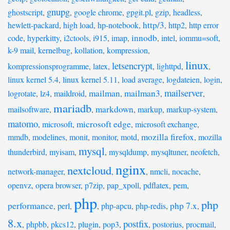
gnupg
ghostscript
,
,
google chrome
,
gpgit.pl
,
gzip
,
headless
,
http/3
hewlett-packard
,
high load
,
hp-notebook
,
,
http2
,
http error
innodb
code
,
hyperkitty
,
i2ctools
,
i915
,
imap
,
,
intel
,
iommu=soft
,
k-9 mail
,
kernelbug
,
kollation
,
kompression
,
linux
letsencrypt
kompressionsprogramme
,
latex
,
,
lighttpd
,
,
linux kernel 5.4
,
linux kernel 5.11
,
load average
,
logdateien
,
login
,
mailserver
mailman
mailman3
logrotate
,
lz4
,
maildroid
,
,
,
,
mariadb
markdown
mailsoftware
,
,
,
markup
,
markup-system
,
matomo
microsoft edge
,
microsoft
,
,
microsoft exchange
,
mozilla firefox
mmdb
,
modelines
,
monit
,
monitor
,
motd
,
,
mozilla
mysql
thunderbird
,
myisam
,
,
mysqldump
,
mysqltuner
,
neofetch
,
nginx
nextcloud
network-manager
,
,
,
nmcli
,
nocache
,
openvz
,
opera browser
,
p7zip
,
pap_xpoll
,
pdflatex
,
pem
,
php
php
performance
php 7.x
,
perl
,
,
php-apcu
,
php-redis
,
,
8.x
postfix
,
phpbb
,
pkcs12
,
plugin
,
pop3
,
,
postorius
,
procmail
,